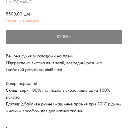
LIMITOVANO
5500,00
UAH
Таблиця розмірів
КУПИТИ
Вечірня сукня зі складами на плечі.
Підкреслена висока лінія талії, всередині резинка.
Глибокий розріз по лівій нозі.
Колір: червоний
Склад:
верх 100% італійська віскоза, підкладка 100%
віскоза
Догляд: дбайливе ручне/машинне прання при 30°С рідким
миючим засобом для делікатних тканин