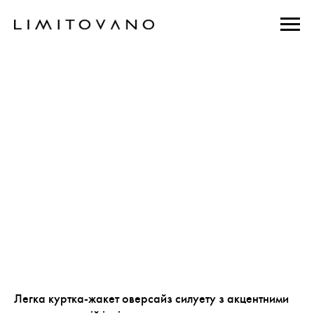
Легка куртка-жакет оверсайз силуету з акцентними