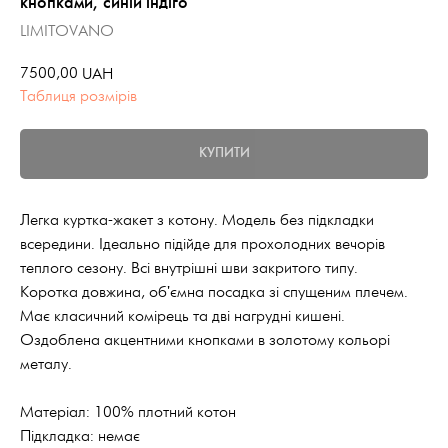
кнопками, синій індіго
LIMITOVANO
7500,00
UAH
Таблиця розмірів
КУПИТИ
Легка куртка-жакет з котону. Модель без підкладки
всередини. Ідеально підійде для прохолодних вечорів
теплого сезону. Всі внутрішні шви закритого типу.
Коротка довжина, об'ємна посадка зі спущеним плечем.
Має класичний комірець та дві нагрудні кишені.
Оздоблена акцентними кнопками в золотому кольорі
металу.
Матеріал: 100% плотний котон
Підкладка: немає