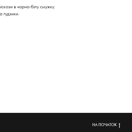
іскози в чорно-білу смужку.
а ґудзики.
НА ПОЧАТОК