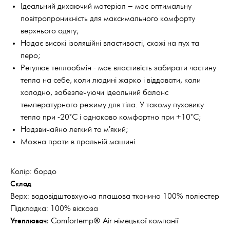
Ідеальний дихаючий матеріал – має оптимальну
повітропроникність для максимального комфорту
верхнього одягу;
Надає високі ізоляційні властивості, схожі на пух та
перо;
Регулює теплообмін - має властивість забирати частину
тепла на себе, коли людині жарко і віддавати, коли
холодно, забезпечуючи ідеальний баланс
температурного режиму для тіла. У такому пуховику
тепло при -20°С і однаково комфортно при +10°С;
Надзвичайно легкий та м'який;
Можна прати в пральній машині.
Колір: бордо
Склад
Верх: водовідштовхуюча плащова тканина 100% поліестер
Підкладка: 100% віскоза
Утеплювач:
Comfortemp® Air німецької компанії