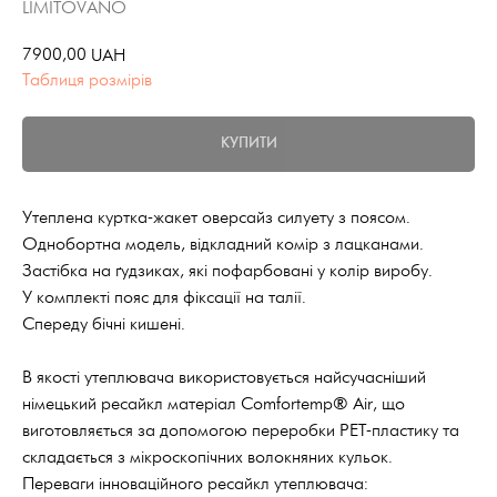
LIMITOVANO
7900,00
UAH
Таблиця розмірів
КУПИТИ
Утеплена куртка-жакет оверсайз силуету з поясом.
Однобортна модель, відкладний комір з лацканами.
Застібка на ґудзиках, які пофарбовані у колір виробу.
У комплекті пояс для фіксації на талії.
Спереду бічні кишені.
В якості утеплювача використовується найсучасніший
німецький ресайкл матеріал Comfortemp® Air, що
виготовляється за допомогою переробки PET-пластику та
складається з мікроскопічних волокняних кульок.
Переваги інноваційного ресайкл утеплювача: