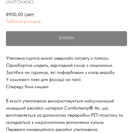
LIMITOVANO
8900,00
UAH
Таблиця розмірів
КУПИТИ
Утеплена куртка-жакет оверсайз силуету з поясом.
Однобортна модель, відкладний комір з лацканами.
Застібка на ґудзиках, які пофарбовані у колір виробу.
У комплекті пояс для фіксації на талії.
Спереду бічні кишені.
В якості утеплювача використовується найсучасніший
німецький ресайкл матеріал Comfortemp® Air, що
виготовляється за допомогою переробки PET-пластику та
складається з мікроскопічних волокняних кульок.
Переваги інноваційного ресайкл утеплювача: