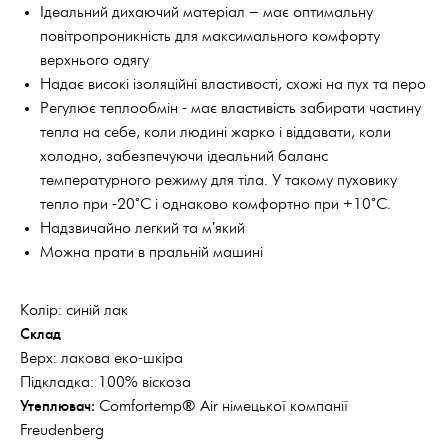
Ідеальний дихаючий матеріал – має оптимальну
повітропроникність для максимального комфорту
верхнього одягу
Надає високі ізоляційні властивості, схожі на пух та перо
Регулює теплообмін - має властивість забирати частину
тепла на себе, коли людині жарко і віддавати, коли
холодно, забезпечуючи ідеальний баланс
температурного режиму для тіла. У такому пуховику
тепло при -20°С і однаково комфортно при +10°С.
Надзвичайно легкий та м'який
Можна прати в пральній машині
Колір: синій лак
Склад
Верх: лакова еко-шкіра
Підкладка: 100% віскоза
Утеплювач:
Comfortemp® Air німецької компанії
Freudenberg